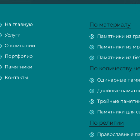
На главную
По материалу
Услуги
Памятники из гр
О компании
Памятники из м
Портфолио
Памятники из бе
Памятники
По количеству ч
Контакты
Одинарные памя
Двойные памятн
Тройные памятн
Памятники для с
По религии
Православные п