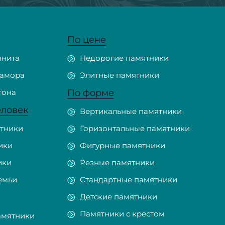
По цене
анита
Недорогие памятники
рамора
Элитные памятники
тона
По форме
еловек
Вертикальные памятники
тники
Горизонтальные памятники
ики
Фигурные памятники
ики
Резные памятники
емьи
Стандартные памятники
Детские памятники
Памятники с крестом
амятники