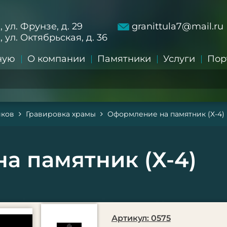
а, ул. Фрунзе, д. 29
granittula7@mail.ru
а, ул. Октябрьская, д. 36
ную
О компании
Памятники
Услуги
Пор
иков
Гравировка храмы
Оформление на памятник (Х-4)
а памятник (Х-4)
Артикул: 0575