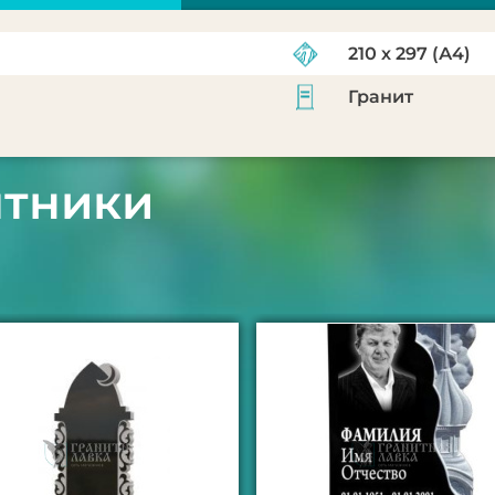
210 х 297 (А4)
Гранит
ятники