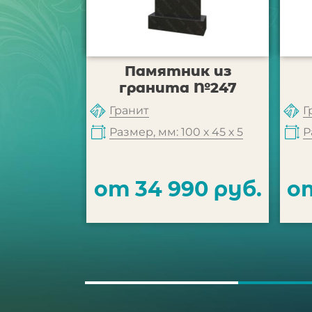
Памятник из
гранита №247
Гранит
Г
Размер, мм: 100 х 45 х 5
Р
от 34 990 руб.
от