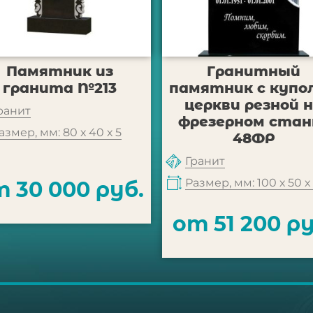
Памятник из
Гранитный
гранита №213
памятник с купо
церкви резной 
ранит
фрезерном стан
азмер, мм: 80 х 40 х 5
48ФР
Гранит
Размер, мм: 100 х 50 х
 30 000 руб.
от 51 200 ру