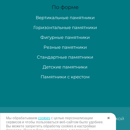
По форме
Вертикальные памятники
Горизонтальные памятники
Фигурные памятники
Резные памятники
Стандартные памятники
Детские памятники
Памятники с крестом
Изготовление и доставка памятников в Тульской
Мы обрабатываем
cookies
с целью персонализации
✖
сервисов и чтобы пользоваться веб-сайтом было удобнее.
области. © "Гранитная лавка" 2005 - 2026
Вы можете запретить обработку сookies в настройках