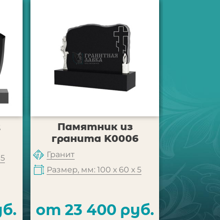
2
Памятник из
Памя
гранита K0006
Гранит
Гранит
 5
Размер, м
Размер, мм: 100 х 60 х 5
б.
от 23 400 руб.
от 68