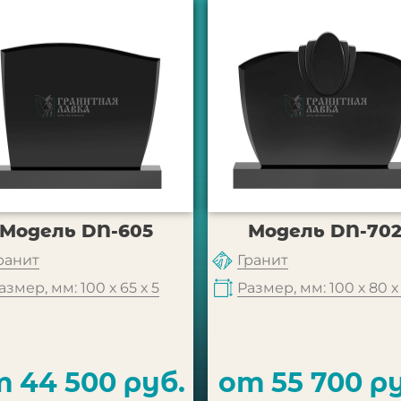
Модель DN-605
Модель DN-70
ранит
Гранит
азмер, мм: 100 х 65 х 5
Размер, мм: 100 х 80 х
 44 500 руб.
от 55 700 ру