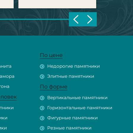
По цене
анита
Недорогие памятники
рамора
Элитные памятники
тона
По форме
еловек
Вертикальные памятники
тники
Горизонтальные памятники
ики
Фигурные памятники
ики
Резные памятники