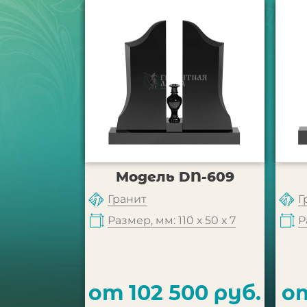
Модель DN-609
Гранит
Г
Размер, мм: 110 х 50 х 7
Р
от 102 500 руб.
от