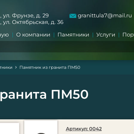
а, ул. Фрунзе, д. 29
granittula7@mail.ru
а, ул. Октябрьская, д. 36
ную
О компании
Памятники
Услуги
Пор
тники
Памятник из гранита ПМ50
гранита ПМ50
Артикул: 0042