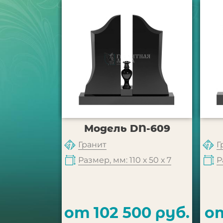
Модель DN-609
Гранит
Г
Размер, мм: 110 х 50 х 7
Р
от 102 500 руб.
от