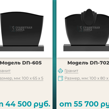
Модель DN-605
Модель DN-70
ранит
Гранит
азмер, мм: 100 х 65 х 5
Размер, мм: 100 х 80 х
 44 500 руб.
от 55 700 ру