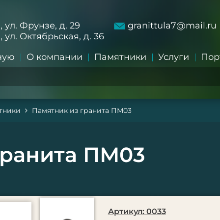
а, ул. Фрунзе, д. 29
granittula7@mail.ru
а, ул. Октябрьская, д. 36
ную
О компании
Памятники
Услуги
Пор
тники
Памятник из гранита ПМ03
гранита ПМ03
Артикул: 0033