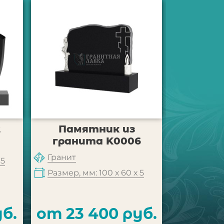
2
Памятник из
Памя
гранита K0006
Гранит
Гранит
 5
Размер, м
Размер, мм: 100 х 60 х 5
б.
от 23 400 руб.
от 68