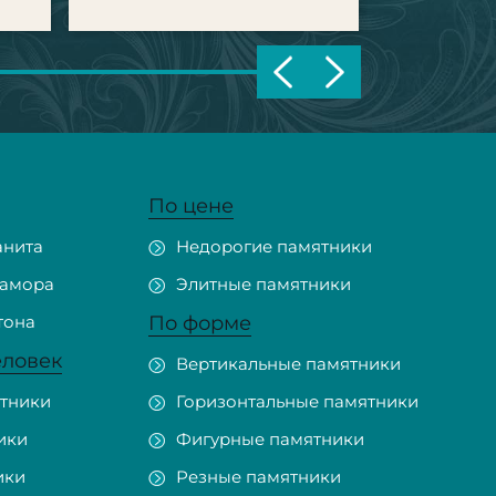
По цене
анита
Недорогие памятники
рамора
Элитные памятники
тона
По форме
еловек
Вертикальные памятники
тники
Горизонтальные памятники
ики
Фигурные памятники
ики
Резные памятники