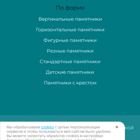
По форме
Вертикальные памятники
Горизонтальные памятники
Фигурные памятники
Резные памятники
Стандартные памятники
Детские памятники
Памятники с крестом
Изготовление и доставка памятников в Тульской
Мы обрабатываем
cookies
с целью персонализации
✖
сервисов и чтобы пользоваться веб-сайтом было удобнее.
области. © "Гранитная лавка" 2005 - 2026
Вы можете запретить обработку сookies в настройках