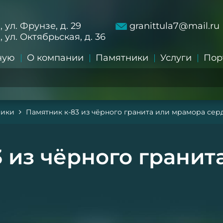
а, ул. Фрунзе, д. 29
granittula7@mail.ru
а, ул. Октябрьская, д. 36
ную
О компании
Памятники
Услуги
Пор
ники
Памятник к-83 из чёрного гранита или мрамора сер
 из чёрного гранит