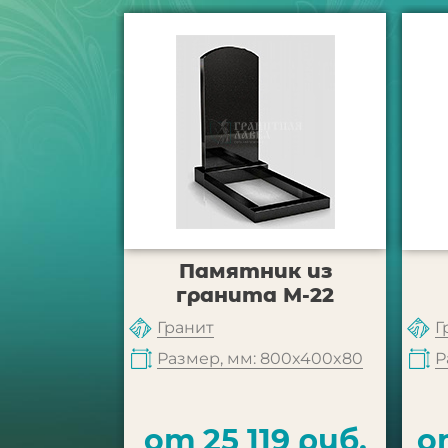
Памятник из
гранита М-22
Гранит
Г
Размер, мм: 800x400x80
Р
от 25 119 руб.
о