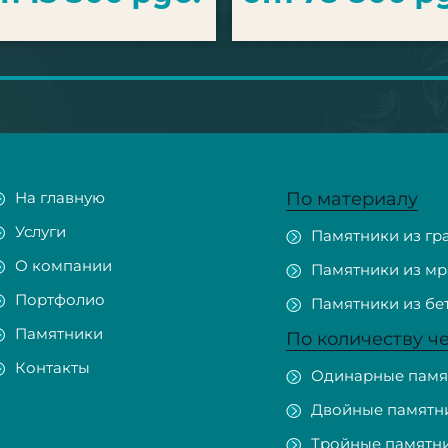
На главную
По материалу
Услуги
Памятники из гр
О компании
Памятники из м
Портфолио
Памятники из бе
Памятники
По количеству ч
Контакты
Одинарные памя
Двойные памятн
Тройные памятн