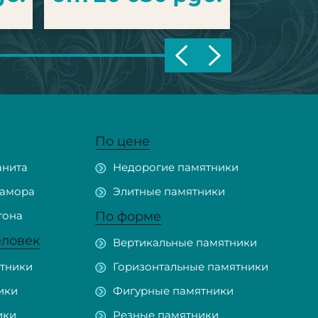
По цене
анита
Недорогие памятники
рамора
Элитные памятники
тона
По форме
еловек
Вертикальные памятники
тники
Горизонтальные памятники
ики
Фигурные памятники
ики
Резные памятники