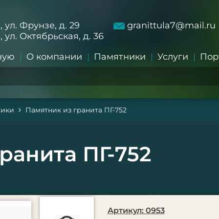
а, ул. Фрунзе, д. 29
granittula7@mail.ru
а, ул. Октябрьская, д. 36
ную
О компании
Памятники
Услуги
Пор
ники
Памятник из гранита ПГ-752
ранита ПГ-752
Артикул: 0953