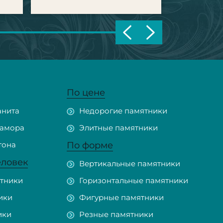
По цене
анита
Недорогие памятники
рамора
Элитные памятники
тона
По форме
еловек
Вертикальные памятники
тники
Горизонтальные памятники
ики
Фигурные памятники
ики
Резные памятники