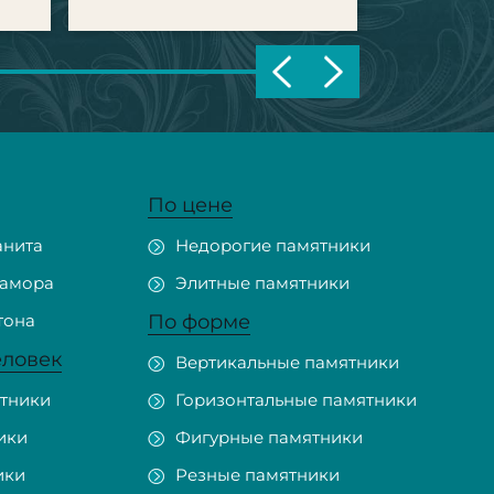
По цене
анита
Недорогие памятники
рамора
Элитные памятники
тона
По форме
еловек
Вертикальные памятники
тники
Горизонтальные памятники
ики
Фигурные памятники
ики
Резные памятники