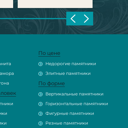
По цене
анита
Недорогие памятники
рамора
Элитные памятники
тона
По форме
еловек
Вертикальные памятники
тники
Горизонтальные памятники
ики
Фигурные памятники
ики
Резные памятники