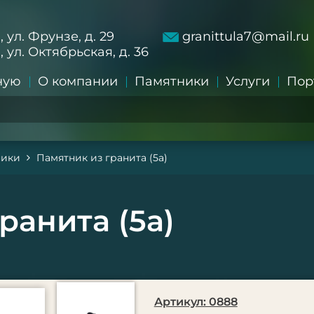
а, ул. Фрунзе, д. 29
granittula7@mail.ru
а, ул. Октябрьская, д. 36
ную
О компании
Памятники
Услуги
Пор
ники
Памятник из гранита (5а)
ранита (5а)
Артикул: 0888