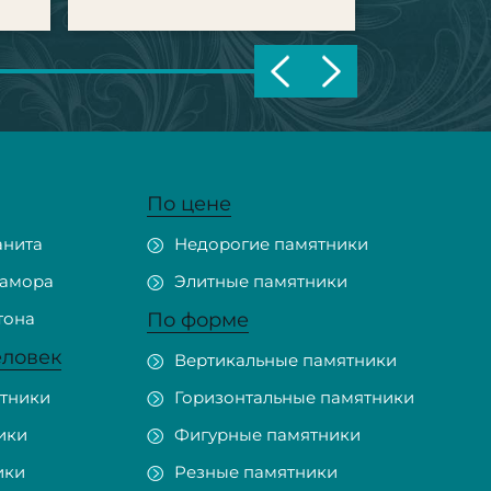
По цене
анита
Недорогие памятники
рамора
Элитные памятники
тона
По форме
еловек
Вертикальные памятники
тники
Горизонтальные памятники
ики
Фигурные памятники
ики
Резные памятники