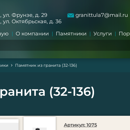
а, ул. Фрунзе, д. 29
granittula7@mail.ru
а, ул. Октябрьская, д. 36
ную
О компании
Памятники
Услуги
Пор
ники
Памятник из гранита (32-136)
ранита (32-136)
Артикул: 1075