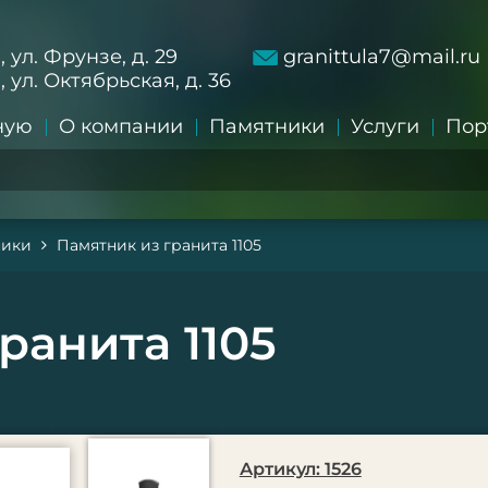
а, ул. Фрунзе, д. 29
granittula7@mail.ru
а, ул. Октябрьская, д. 36
ную
О компании
Памятники
Услуги
Пор
ники
Памятник из гранита 1105
ранита 1105
Артикул: 1526