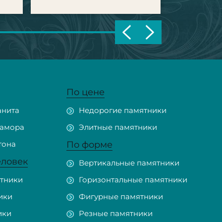
По цене
анита
Недорогие памятники
рамора
Элитные памятники
тона
По форме
еловек
Вертикальные памятники
тники
Горизонтальные памятники
ики
Фигурные памятники
ики
Резные памятники