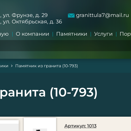
а, ул. Фрунзе, д. 29
granittula7@mail.ru
а, ул. Октябрьская, д. 36
ную
О компании
Памятники
Услуги
Пор
ники
Памятник из гранита (10-793)
ранита (10-793)
Артикул: 1013