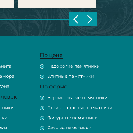
По цене
анита
Недорогие памятники
рамора
Элитные памятники
тона
По форме
еловек
Вертикальные памятники
тники
Горизонтальные памятники
ики
Фигурные памятники
ики
Резные памятники