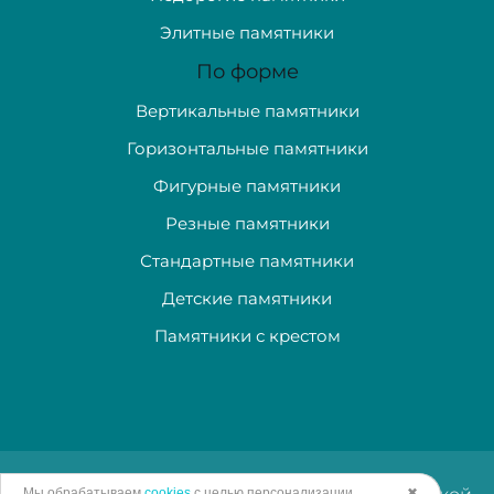
Элитные памятники
По форме
Вертикальные памятники
Горизонтальные памятники
Фигурные памятники
Резные памятники
Стандартные памятники
Детские памятники
Памятники с крестом
Мы обрабатываем
cookies
с целью персонализации
✖