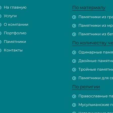
На главную
По материалу
Услуги
Памятники из гр
О компании
Памятники из м
Портфолио
Памятники из бе
Памятники
По количеству ч
Контакты
Одинарные памя
Двойные памятн
Тройные памятн
Памятники для с
По религии
Православные п
Мусульманские 