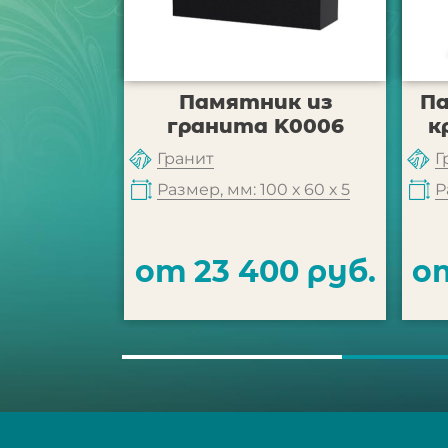
Памятник из
П
гранита K0006
к
Гранит
Г
Размер, мм: 100 х 60 х 5
Р
от 23 400 руб.
от