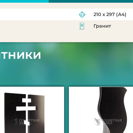
210 х 297 (А4)
Гранит
ятники