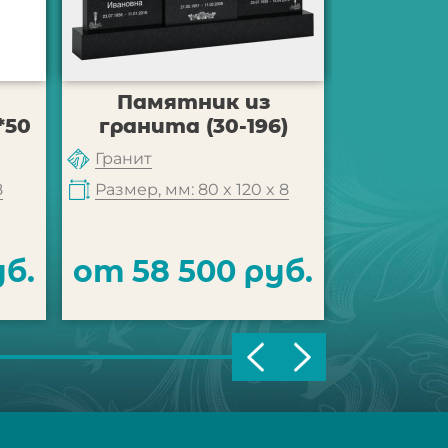
Памятник из
Пам
*50
гранита (30-196)
гранит
Гранит
Гранит
8
Размер, мм: 80 x 120 x 8
Размер, м
уб.
от 58 500 руб.
от 46