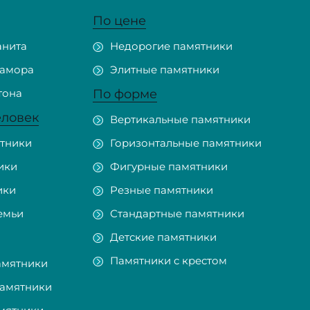
По цене
анита
Недорогие памятники
рамора
Элитные памятники
тона
По форме
еловек
Вертикальные памятники
тники
Горизонтальные памятники
ики
Фигурные памятники
ики
Резные памятники
емьи
Стандартные памятники
Детские памятники
Памятники с крестом
амятники
памятники