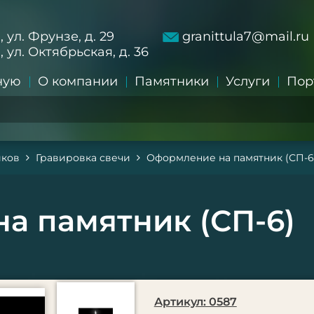
а, ул. Фрунзе, д. 29
granittula7@mail.ru
а, ул. Октябрьская, д. 36
ную
О компании
Памятники
Услуги
Пор
иков
Гравировка свечи
Оформление на памятник (СП-6
а памятник (СП-6)
Артикул: 0587