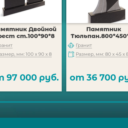
амятник Двойной
Памятник
рест ст.100*90*8
Тюльпан.800*450
ранит
Гранит
азмер, мм: 100 х 90 х 8
Размер, мм: 80 х 45 х 
 97 000 руб.
от 36 700 р