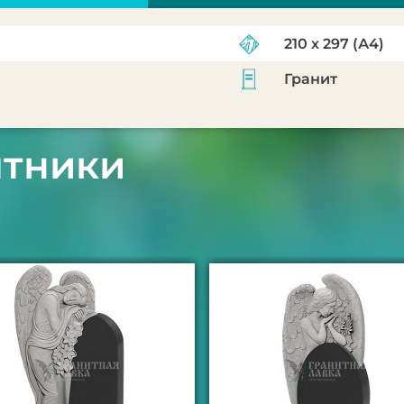
210 х 297 (А4)
Гранит
ятники