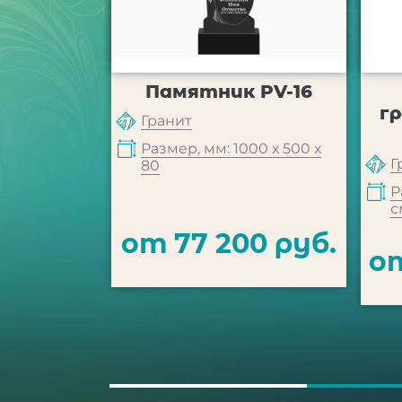
Памятник PV-16
г
Гранит
Размер, мм: 1000 х 500 х
Г
80
Р
с
от 77 200 руб.
от