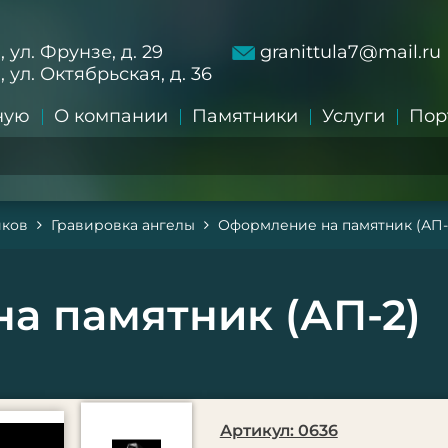
а, ул. Фрунзе, д. 29
granittula7@mail.ru
а, ул. Октябрьская, д. 36
ную
О компании
Памятники
Услуги
Пор
иков
Гравировка ангелы
Оформление на памятник (АП-
а памятник (АП-2)
Артикул: 0636