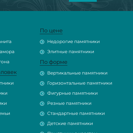
По цене
анита
Недорогие памятники
рамора
Элитные памятники
тона
По форме
еловек
Вертикальные памятники
тники
Горизонтальные памятники
ики
Фигурные памятники
ики
Резные памятники
емьи
Стандартные памятники
Детские памятники