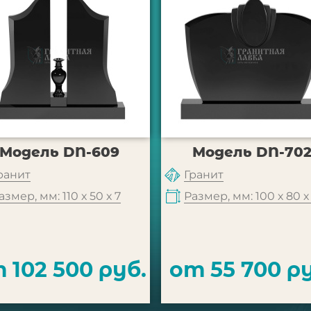
Модель DN-609
Модель DN-70
ранит
Гранит
азмер, мм: 110 х 50 х 7
Размер, мм: 100 х 80 х
 102 500 руб.
от 55 700 ру