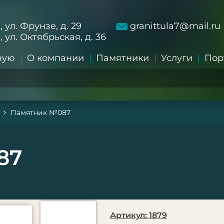
а, ул. Фрунзе, д. 29
granittula7@mail.ru
а, ул. Октябрьская, д. 36
ную
О компании
Памятники
Услуги
Пор
Памятник №087
87
Артикул: 1879