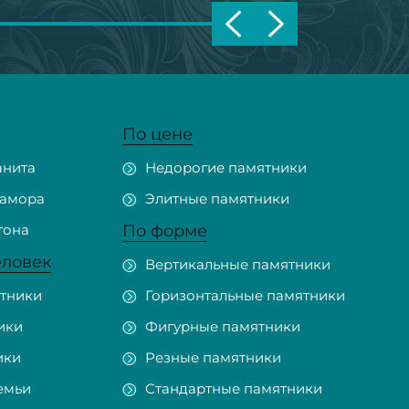
По цене
анита
Недорогие памятники
рамора
Элитные памятники
тона
По форме
еловек
Вертикальные памятники
тники
Горизонтальные памятники
ики
Фигурные памятники
ики
Резные памятники
емьи
Стандартные памятники