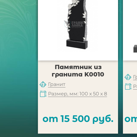
Памятник из
гранита K0010
Г
Гранит
Р
Размер, мм: 100 х 50 х 8
от 15 500 руб.
от